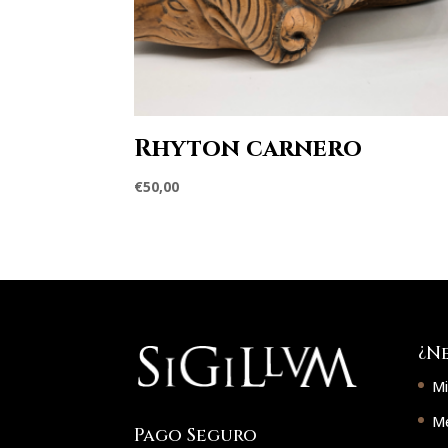
Rhyton carnero
€
50,00
¿N
Mi
Mé
Pago Seguro