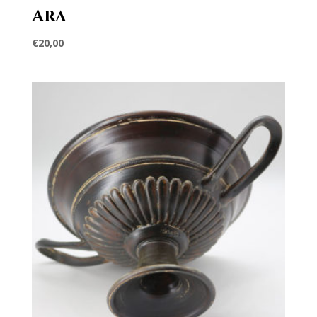
Ara
€
20,00