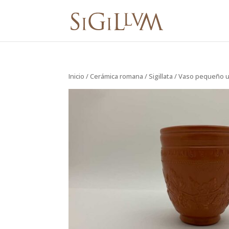
Inicio
/
Cerámica romana
/
Sigillata
/ Vaso pequeño 