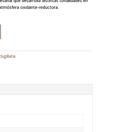
sanal que desarrolla distintas tonalidades en
atmósfera oxidante-reductora.
,
Sigillata