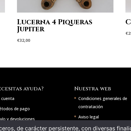
Lucerna 4 Piqueras
C
Jupiter
€
2
€
32,00
ecesitas ayuda?
Nuestra web
 cuenta
Condiciones generales de
contratación
todos de pago
Aviso legal
vío y devoluciones
Política de cookies
ceros, de carácter persistente, con diversas finalid
ntacto