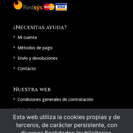
¿Necesitas ayuda?
Mi cuenta
Métodos de pago
Envío y devoluciones
Contacto
Nuestra web
Condiciones generales de contratación
Aviso legal
Esta web utiliza la cookies propias y de
Política de cookies
terceros, de carácter persistente, con
Política de privacidad